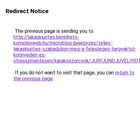
Redirect Notice
The previous page is sending you to
http://lakaskiurites.berelheto-
komplexweb.hu/microblog-bejegyzes/teljes-
lakaskiurites-szabaduljon-meg-a-felesleges-targyaktol-
konnyeden-es-
stresszmentesen/karakoszorcsok/JURFJUNDJUVELj
If you do not want to visit that page, you can
return to
the previous page
.