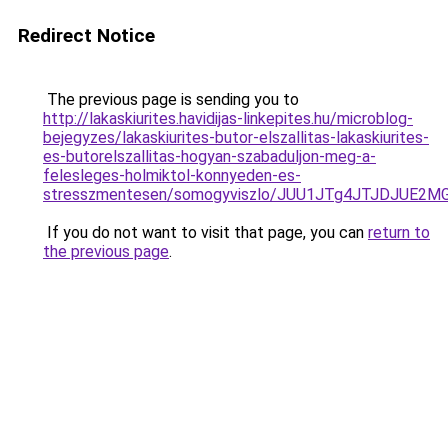
Redirect Notice
The previous page is sending you to
http://lakaskiurites.havidijas-linkepites.hu/microblog-
bejegyzes/lakaskiurites-butor-elszallitas-lakaskiurites-
es-butorelszallitas-hogyan-szabaduljon-meg-a-
felesleges-holmiktol-konnyeden-es-
stresszmentesen/somogyviszlo/JUU1JTg4JTJDJUE2
If you do not want to visit that page, you can
return to
the previous page
.