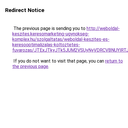
Redirect Notice
The previous page is sending you to
http://weboldal-
keszites.keresomarketing-ugynokseg-
komplex.hu/szolgaltatas/weboldal-keszites-es-
keresooptimalizalas-koltoztetes-
fuvarozas/JTExJTkyJTk5JUM2VSUyNyVDRCVBNUYlRT
If you do not want to visit that page, you can
return to
the previous page
.