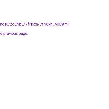
and.ru/2gENbE/7fN6xh/7fN6xh_A0l.html
.
he previous page
.