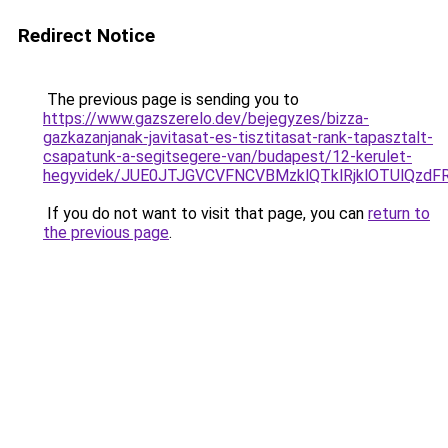
Redirect Notice
The previous page is sending you to
https://www.gazszerelo.dev/bejegyzes/bizza-
gazkazanjanak-javitasat-es-tisztitasat-rank-tapasztalt-
csapatunk-a-segitsegere-van/budapest/12-kerulet-
hegyvidek/JUE0JTJGVCVFNCVBMzklQTklRjklOTUlQ
If you do not want to visit that page, you can
return to
the previous page
.