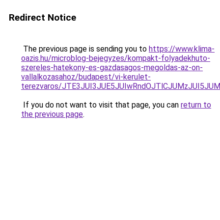
Redirect Notice
The previous page is sending you to
https://www.klima-
oazis.hu/microblog-bejegyzes/kompakt-folyadekhuto-
szereles-hatekony-es-gazdasagos-megoldas-az-on-
vallalkozasahoz/budapest/vi-kerulet-
terezvaros/JTE3JUI3JUE5JUIwRndOJTlCJUMzJUI5J
If you do not want to visit that page, you can
return to
the previous page
.